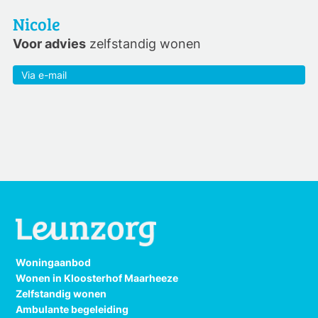
Nicole
Voor advies
zelfstandig wonen
Via e-mail
Verzend
Woningaanbod
Wonen in Kloosterhof Maarheeze
Zelfstandig wonen
Ambulante begeleiding