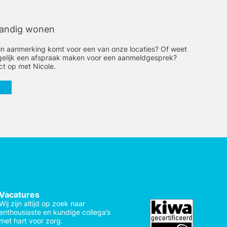
tandig wonen
e in aanmerking komt voor een van onze locaties? Of weet
je gelijk een afspraak maken voor een aanmeldgesprek?
t op met Nicole.
Vacatures
Wij zijn altijd op zoek naar
enthousiaste en kundige collega’s
met hart voor zorg.