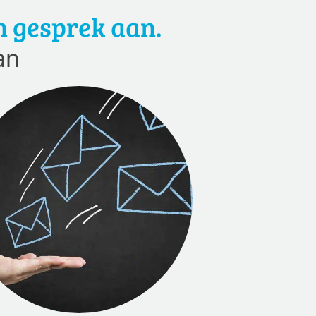
n gesprek aan.
Vraag een gesprek aan.
an
Meld je aan
*
Name
*
Email
Phone
*
Message