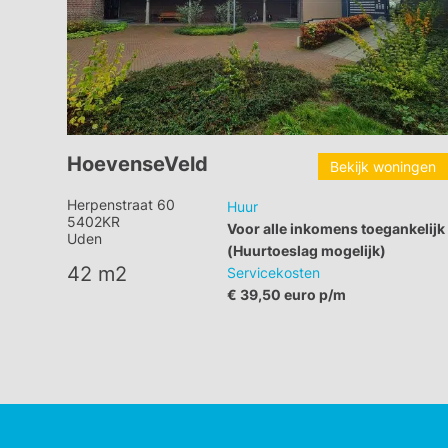
HoevenseVeld
Bekijk woningen
Herpenstraat 60
Huur
5402KR
Voor alle inkomens toegankelijk
Uden
(Huurtoeslag mogelijk)
42 m2
Servicekosten
€ 39,50 euro p/m