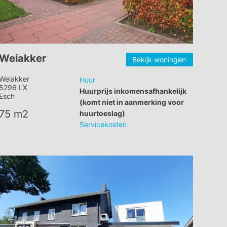
Weiakker
Bekijk woningen
Weiakker
Huur
5296 LX
Huurprijs inkomensafhankelijk
Esch
(komt niet in aanmerking voor
75 m2
huurtoeslag)
Servicekosten