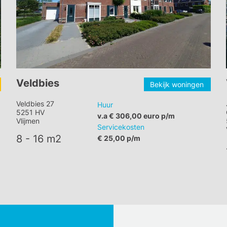
Veldbies
Bekijk woningen
Veldbies 27
Huur
5251 HV
v.a € 306,00 euro p/m
Vlijmen
Servicekosten
8 - 16 m2
€ 25,00 p/m
X