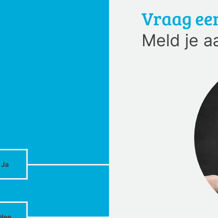
Vraag ee
Meld je a
Ja
Nee