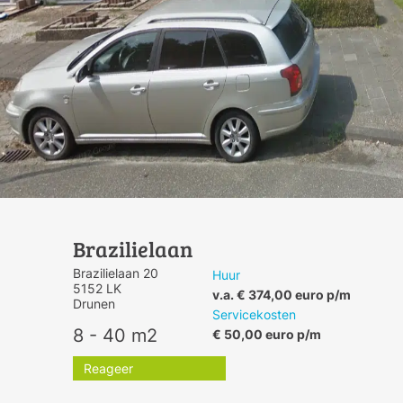
Brazilielaan
Brazilielaan 20
Huur
5152 LK
v.a. € 374,00 euro p/m
Drunen
Servicekosten
8 - 40 m2
€ 50,00 euro p/m
Reageer