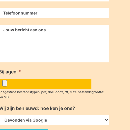
Phone
*
Message
*
Bijlagen
*
Toegestane bestandstypen: pdf, doc, docx, rtf, Max. bestandsgrootte:
64 MB.
Wij zijn benieuwd: hoe ken je ons?