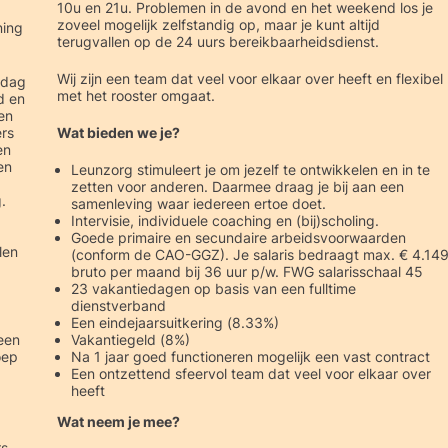
10u en 21u. Problemen in de avond en het weekend los je
zoveel mogelijk zelfstandig op, maar je kunt altijd
ning
terugvallen op de 24 uurs bereikbaarheidsdienst.
Wij zijn een team dat veel voor elkaar over heeft en flexibel
 dag
met het rooster omgaat.
d en
en
rs
Wat bieden we je?
en
en
Leunzorg stimuleert je om jezelf te ontwikkelen en in te
zetten voor anderen. Daarmee draag je bij aan een
.
samenleving waar iedereen ertoe doet.
Intervisie, individuele coaching en (bij)scholing.
Goede primaire en secundaire arbeidsvoorwaarden
len
(conform de CAO-GGZ). Je salaris bedraagt max. € 4.14
bruto per maand bij 36 uur p/w. FWG salarisschaal 45
23 vakantiedagen op basis van een fulltime
dienstverband
Een eindejaarsuitkering (8.33%)
een
Vakantiegeld (8%)
oep
Na 1 jaar goed functioneren mogelijk een vast contract
Een ontzettend sfeervol team dat veel voor elkaar over
heeft
Wat neem je mee?
rs