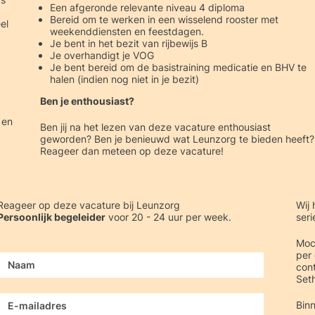
Een afgeronde relevante niveau 4 diploma
Bereid om te werken in een wisselend rooster met
el
weekenddiensten en feestdagen.
Je bent in het bezit van rijbewijs B
Je overhandigt je VOG
Je bent bereid om de basistraining medicatie en BHV te
halen (indien nog niet in je bezit)
Ben je enthousiast?
 en
Ben jij na het lezen van deze vacature enthousiast
geworden? Ben je benieuwd wat Leunzorg te bieden heeft?
Reageer dan meteen op deze vacature!
Reageer op deze vacature bij Leunzorg
Wij 
Persoonlijk begeleider
voor 20 - 24 uur per week.
seri
Moc
per 
Name
*
cont
Seth
Email
*
Binn