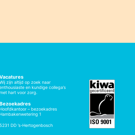
Vacatures
Wij zijn altijd op zoek naar
enthousiaste en kundige collega’s
met hart voor zorg.
Bezoekadres
Hoofdkantoor – bezoekadres
Hambakenwetering 1
5231 DD ’s-Hertogenbosch