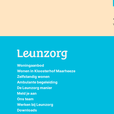
Woningaanbod
Wonen in Kloosterhof Maarheeze
Zelfstandig wonen
Ambulante begeleiding
De Leunzorg manier
Meld je aan
Ons team
Werken bij Leunzorg
Downloads