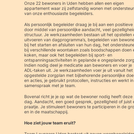
Onze 22 bewoners in Uden hebben allen een eigen
appartement waar zij zelfstandig wonen met ondersteu
van onze enthousiaste begeleiders.
Als persoonlijk begeleider draag je bij aan een positieve
door middel van persoonlijke aandacht, veel gezellighei
structuur. Je werkzaamheden bestaan uit het opstellen 
uitvoeren van dagprogramma’s, begeleiden van bewone
bij het starten en afsluiten van hun dag, het ondersteun
bij verschillende woontaken zoals boodschappen doen 
koken, maar ook het begeleiden bij sport- en
ontspanningsactiviteiten in geplande e ongeplande zorg
Indien nodig deel je medicatie aan bewoners en voer je
ADL-taken uit. Je werkzaamheden voer je uit vanuit het
opgestelde zorgplan met bijbehorende persoonlijke doe
en acties, je gebruikt protocollen, instructies en werkt in
samenspraak met je team.
Bovenal richt je je op wat de bewoner nodig heeft deze
dag. Aandacht, een goed gesprek, gezelligheid of juist 
praatje. Je stimuleert bewoners te participeren in de gr
en in de maatschappij.
Hoe ziet jouw team eruit?
Team Leunzorg Uden bestaat uit zeven woonbegeleide