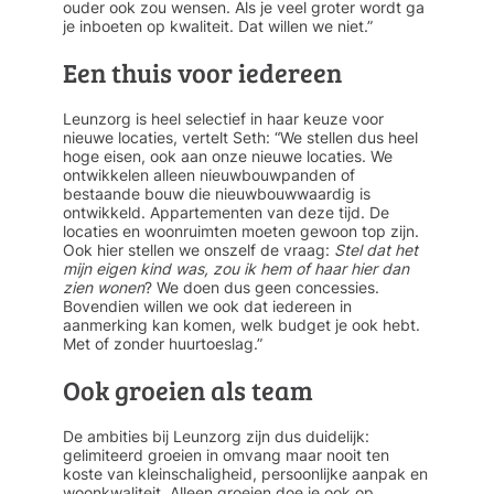
ouder ook zou wensen. Als je veel groter wordt ga
je inboeten op kwaliteit. Dat willen we niet.”
Een thuis voor iedereen
Leunzorg is heel selectief in haar keuze voor
nieuwe locaties, vertelt Seth: “We stellen dus heel
hoge eisen, ook aan onze nieuwe locaties. We
ontwikkelen alleen nieuwbouwpanden of
bestaande bouw die nieuwbouwwaardig is
ontwikkeld. Appartementen van deze tijd. De
locaties en woonruimten moeten gewoon top zijn.
Ook hier stellen we onszelf de vraag:
Stel dat het
mijn eigen kind was, zou ik hem of haar hier dan
zien wonen
? We doen dus geen concessies.
Bovendien willen we ook dat iedereen in
aanmerking kan komen, welk budget je ook hebt.
Met of zonder huurtoeslag.”
Ook groeien als team
De ambities bij Leunzorg zijn dus duidelijk:
gelimiteerd groeien in omvang maar nooit ten
koste van kleinschaligheid, persoonlijke aanpak en
woonkwaliteit. Alleen groeien doe je ook op